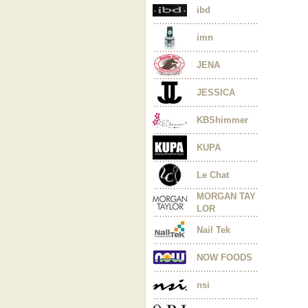
ibd
imn
JENA
JESSICA
KBShimmer
KUPA
Le Chat
MORGAN TAY
LOR
Nail Tek
NOW FOODS
nsi