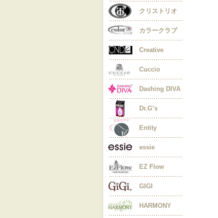
クリストリオ
カラークラブ
Creative
Cuccio
Dashing DIVA
Dr.G’s
Entity
essie
EZ Flow
GIGI
HARMONY