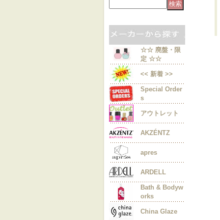
☆☆ 廃盤・限
定 ☆☆
<< 新着 >>
Special Order
s
アウトレット
AKZÉNTZ
apres
ARDELL
Bath & Bodyw
orks
China Glaze