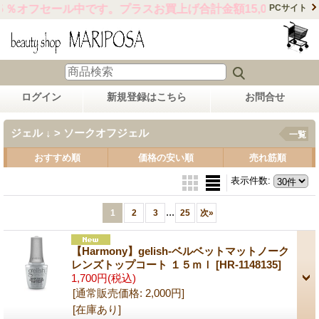
オフセール中です。プラスお買上げ合計金額15,000円以上で
PCサイト
ログイン
新規登録はこちら
お問合せ
ジェル ↓ > ソークオフジェル
一覧
おすすめ順
価格の安い順
売れ筋順
表示件数
:
...
1
2
3
25
次
»
【Harmony】gelish-ベルベットマットノーク
レンズトップコート １５ｍｌ
[HR-1148135]
1,700円
(税込)
[通常販売価格
:
2,000円
]
[在庫あり]