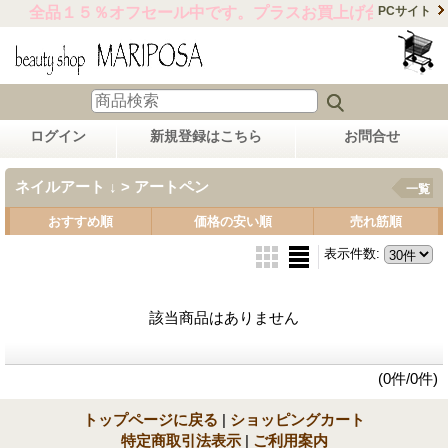
全品１５％オフセール中です。プラスお買上げ合計金額15,
PCサイト
ログイン
新規登録はこちら
お問合せ
ネイルアート ↓ > アートペン
一覧
おすすめ順
価格の安い順
売れ筋順
表示件数
:
該当商品はありません
(0件/0件)
トップページに戻る
|
ショッピングカート
特定商取引法表示
|
ご利用案内