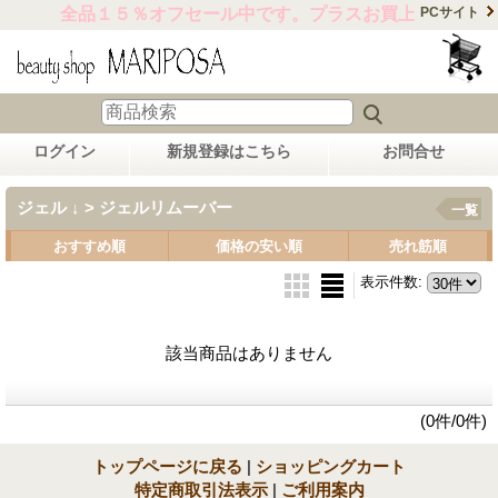
全品１５％オフセール中です。プラスお買上げ合計金額1
PCサイト
ログイン
新規登録はこちら
お問合せ
ジェル ↓ > ジェルリムーバー
一覧
おすすめ順
価格の安い順
売れ筋順
表示件数
:
該当商品はありません
(0件/0件)
トップページに戻る
|
ショッピングカート
特定商取引法表示
|
ご利用案内