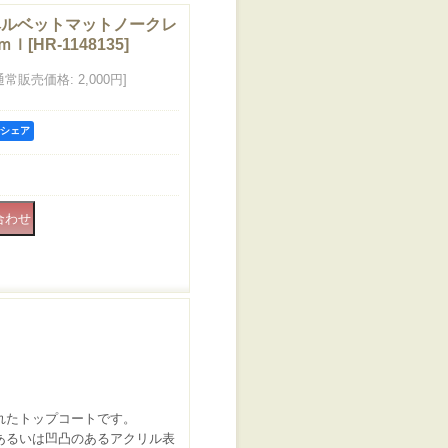
sh-ベルベットマットノークレ
ｍｌ
[
HR-1148135
]
通常販売価格
:
2,000円
]
kでシェア
れたトップコートです。
あるいは凹凸のあるアクリル表