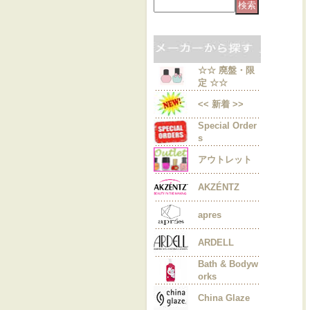
☆☆ 廃盤・限
定 ☆☆
<< 新着 >>
Special Order
s
アウトレット
AKZÉNTZ
apres
ARDELL
Bath & Bodyw
orks
China Glaze