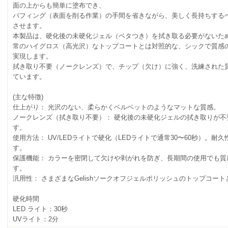
面の上からも簡単に塗布でき、
バフィング（表面を削る作業）の手間を省きながら、美しく長持ちする
させます。
本製品は、硬化後の未硬化ジェル（ベタつき）を拭き取る必要がないた
常のハイグロス（高光沢）なトップコートとは対照的な、シックで質感
実現します。
拭き取り不要（ノークレンズ）で、チップ（欠け）に強く、洗練された
ています。
(主な特徴)
仕上がり： 光沢のない、柔らかくベルベットのようなマットな質感。
ノークレンズ（拭き取り不要）： 硬化後の未硬化ジェルの拭き取りが不
す。
使用方法： UV/LEDライトで硬化（LEDライトで通常30〜60秒）。
す。
保護機能： カラーを密閉して欠けや剥がれを防ぎ、長期間の使用でも質
す。
汎用性： さまざまなGelishソークオフジェルポリッシュのトップコー
硬化時間
LED ライト：30秒
UVライト：2分