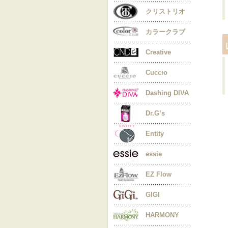
クリストリオ
カラークラブ
Creative
Cuccio
Dashing DIVA
Dr.G’s
Entity
essie
EZ Flow
GIGI
HARMONY