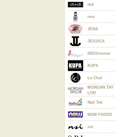
ibd
imn
JENA
JESSICA
KBShimmer
KUPA
Le Chat
MORGAN TAY
LOR
Nail Tek
NOW FOODS
nsi