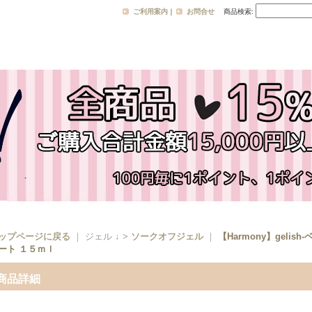
ご利用案内
｜
お問合せ
商品検索
:
ップページに戻る
｜ ジェル ↓ >
ソークオフジェル
｜
【Harmony】gel
ート １５ｍｌ
商品詳細