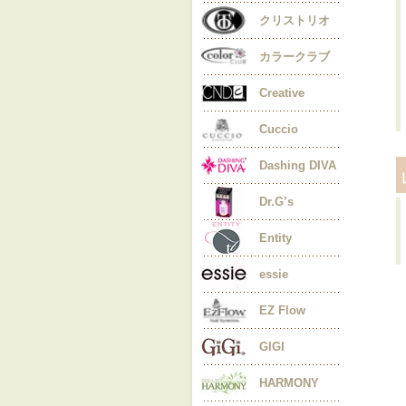
クリストリオ
カラークラブ
Creative
Cuccio
Dashing DIVA
Dr.G’s
Entity
essie
EZ Flow
GIGI
HARMONY