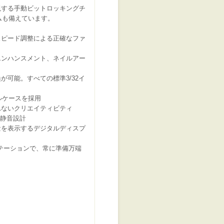
を実現する手動ビットロッキングチ
テムも備えています。
スピード調整による正確なファ
エンハンスメント、ネイルアー
が可能。すべての標準3/32イ
タルケースを採用
れないクリエイティビティ
・静音設計
量を表示するデジタルディスプ
充電ステーションで、常に準備万端