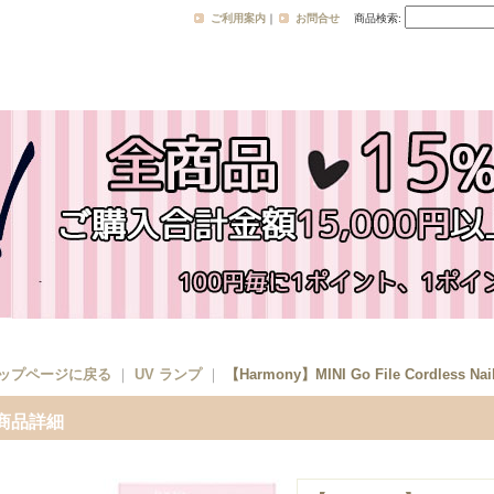
ご利用案内
｜
お問合せ
商品検索
:
ップページに戻る
｜
UV ランプ
｜
【Harmony】MINI Go File Cordless Nail 
商品詳細