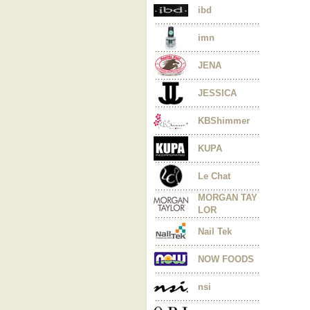
ibd
imn
JENA
JESSICA
KBShimmer
KUPA
Le Chat
MORGAN TAY
LOR
Nail Tek
NOW FOODS
nsi