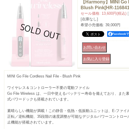
【Harmony】MINI Go Fil
Blush Pink
[
HR-11684
セール価格
:
13,600円
(税込)
[在庫なし]
希望小売価格
:
39,000円
Faceboo
MINI Go File Cordless Nail File - Blush Pink
ワイヤレス＆コントローラー不要の電動ファイル
Go File Wireless は、一日中使えるバッテリー寿命を備えており、
式パワードックも搭載されています。
素晴らしい機能が満載！この静音・低熱・低振動ユニットは、E-ファイ
正転／逆転機能、35段階の速度調整が可能なデジタルパワーコントロー
止機能が搭載されています。