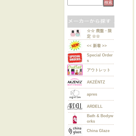
☆☆ 廃盤・限
定 ☆☆
<< 新着 >>
Special Order
s
アウトレット
AKZÉNTZ
apres
ARDELL
Bath & Bodyw
orks
China Glaze