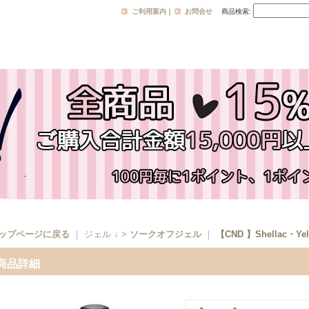
ご利用案内
｜
お問合せ
商品検索
:
ップページに戻る
｜ ジェル ↓ >
ソークオフジェル
｜
【CND 】Shellac・Yell
商品詳細