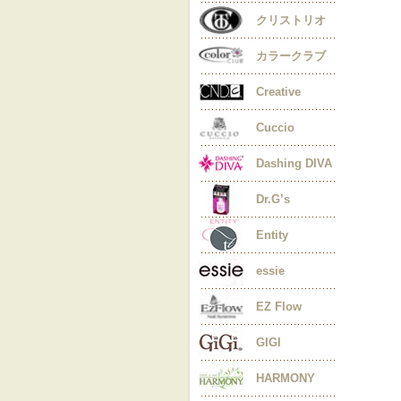
クリストリオ
カラークラブ
Creative
Cuccio
Dashing DIVA
Dr.G’s
Entity
essie
EZ Flow
GIGI
HARMONY