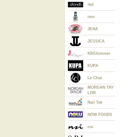
ibd
imn
JENA
JESSICA
KBShimmer
KUPA
Le Chat
MORGAN TAY
LOR
Nail Tek
NOW FOODS
nsi