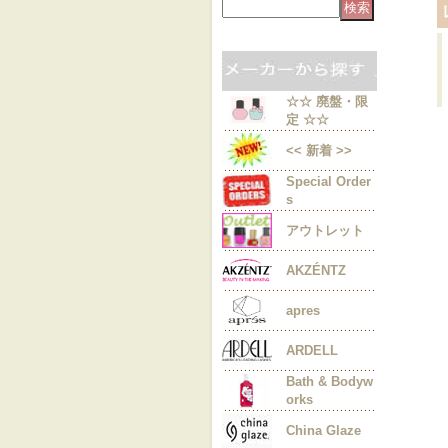
☆☆ 廃盤・限
定 ☆☆
<< 新着 >>
Special Order
s
アウトレット
AKZÉNTZ
apres
ARDELL
Bath & Bodyw
orks
China Glaze