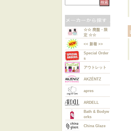
☆☆ 廃盤・限
定 ☆☆
<< 新着 >>
Special Order
s
アウトレット
AKZÉNTZ
apres
ARDELL
Bath & Bodyw
orks
China Glaze