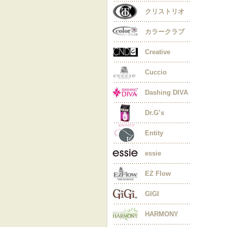
クリストリオ
カラークラブ
Creative
Cuccio
Dashing DIVA
Dr.G’s
Entity
essie
EZ Flow
GIGI
HARMONY