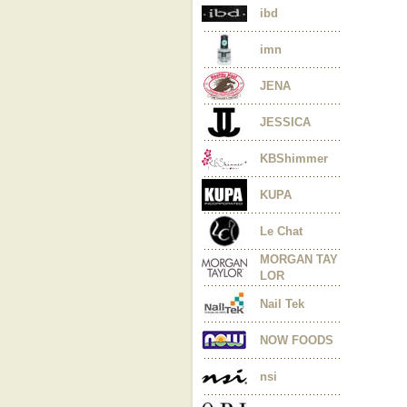
ibd
imn
JENA
JESSICA
KBShimmer
KUPA
Le Chat
MORGAN TAY
LOR
Nail Tek
NOW FOODS
nsi