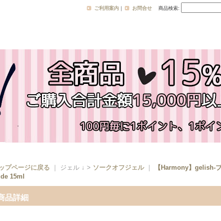
ご利用案内
｜
お問合せ
商品検索
:
ップページに戻る
｜ ジェル ↓ >
ソークオフジェル
｜
【Harmony】gelis
de 15ml
商品詳細