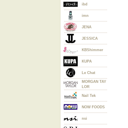
ibd
imn
JENA
JESSICA
KBShimmer
KUPA
Le Chat
MORGAN TAY
LOR
Nail Tek
NOW FOODS
nsi