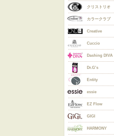
クリストリオ
カラークラブ
Creative
Cuccio
Dashing DIVA
Dr.G’s
Entity
essie
EZ Flow
GIGI
HARMONY