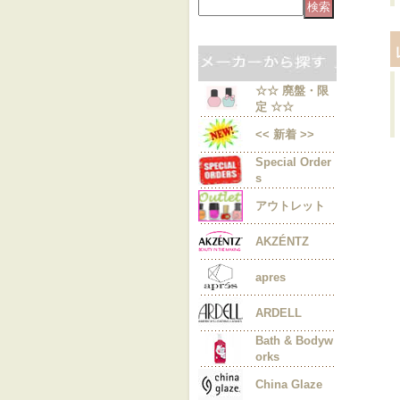
☆☆ 廃盤・限
定 ☆☆
<< 新着 >>
Special Order
s
アウトレット
AKZÉNTZ
apres
ARDELL
Bath & Bodyw
orks
China Glaze