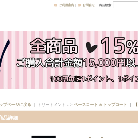
ご利用案内
｜
お問合せ
商品検索
:
ップページに戻る
｜ トリートメント ↓ >
ベースコート & トップコート
｜
【
商品詳細