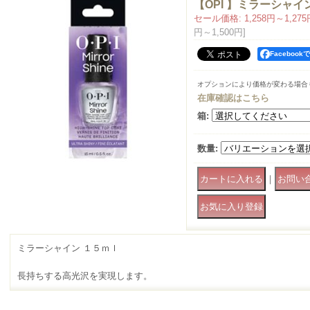
【OPI 】ミラーシャイ
セール価格
:
1,258円～1,27
円～1,500円
]
Faceboo
オプションにより価格が変わる場合
在庫確認はこちら
箱
:
数量
:
｜
ミラーシャイン １５ｍｌ
長持ちする高光沢を実現します。