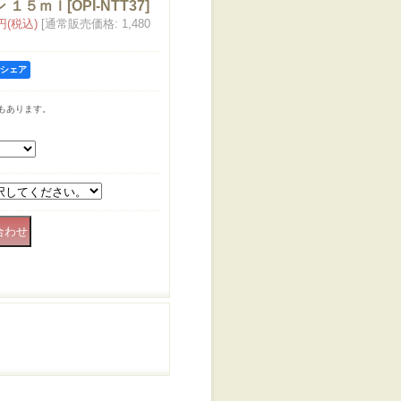
ン １５ｍｌ
[
OPI-NTT37
]
5円
(税込)
[通常販売価格
:
1,480
kでシェア
もあります。