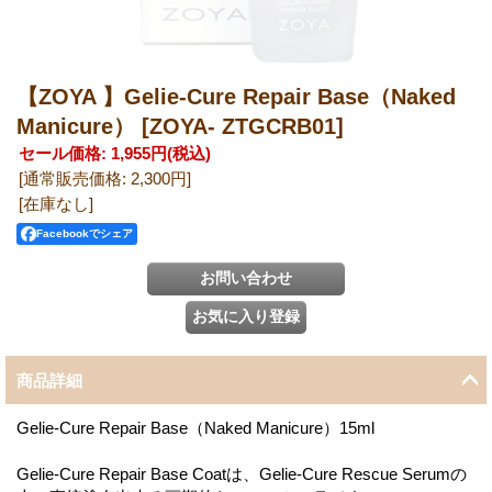
【ZOYA 】Gelie-Cure Repair Base（Naked
Manicure）
[ZOYA- ZTGCRB01]
セール価格
:
1,955円
(税込)
[通常販売価格
:
2,300円
]
[在庫なし]
Facebookでシェア
商品詳細
Gelie-Cure Repair Base（Naked Manicure）15ml
Gelie-Cure Repair Base Coatは、Gelie-Cure Rescue Serumの