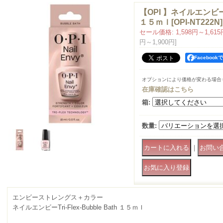
【OPI 】ネイルエンビーTri
１５ｍｌ
[
OPI-NT222N
]
セール価格
:
1,598円～1,61
円～1,900円
]
Faceboo
オプションにより価格が変わる場合
在庫確認はこちら
箱
:
数量
:
｜
エンビーストレングス＋カラー
ネイルエンビーTri-Flex-Bubble Bath １５ｍｌ