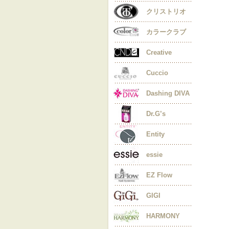
クリストリオ
カラークラブ
Creative
Cuccio
Dashing DIVA
Dr.G’s
Entity
essie
EZ Flow
GIGI
HARMONY