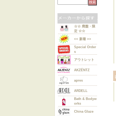
☆☆ 廃盤・限
定 ☆☆
<< 新着 >>
Special Order
s
アウトレット
AKZÉNTZ
apres
ARDELL
Bath & Bodyw
orks
China Glaze