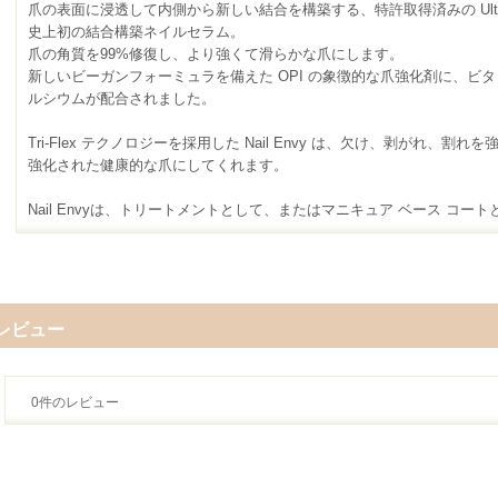
爪の表面に浸透して内側から新しい結合を構築する、特許取得済みの Ulti-
史上初の結合構築ネイルセラム。
爪の角質を99%修復し、より強くて滑らかな爪にします。
新しいビーガンフォーミュラを備えた OPI の象徴的な爪強化剤に、ビタ
ルシウムが配合されました。
Tri-Flex テクノロジーを採用した Nail Envy は、欠け、剥がれ、割れ
強化された健康的な爪にしてくれます。
Nail Envyは、トリートメントとして、またはマニキュア ベース コー
レビュー
0
件のレビュー