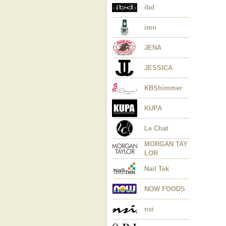
ibd
imn
JENA
JESSICA
KBShimmer
KUPA
Le Chat
MORGAN TAY
LOR
Nail Tek
NOW FOODS
nsi