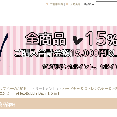
ご利用案内
｜
お問合せ
商品検索
:
ップページに戻る
｜ トリートメント ↓ >
ハードナー & ストレンスナー & 
エンビーTri-Flex-Bubble Bath １５ｍｌ
商品詳細