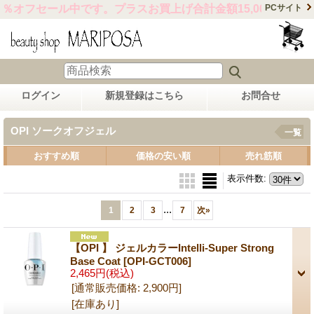
オフセール中です。プラスお買上げ合計金額15,000円以上で送
PCサイト
ログイン
新規登録はこちら
お問合せ
OPI ソークオフジェル
一覧
おすすめ順
価格の安い順
売れ筋順
表示件数
:
...
1
2
3
7
次
»
【OPI 】 ジェルカラーIntelli-Super Strong
Base Coat
[OPI-GCT006]
2,465円
(税込)
[通常販売価格
:
2,900円
]
[在庫あり]